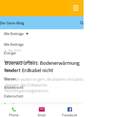
Der Geno-Blog
Alle Beiträge
Alle Beiträge
4. Feb. 2025
Energie
Genossenschaften
BVerwG urteilt: Bodenerwärmung
hindert Erdkabel nicht
Steuern
Wasser
Die einen wollen es gern, die anderen sind partout
dagegen: das Erdkabel bei
Arbeitsrecht
Höchstspannungstrassen.
Datenschutz
Compliance
Gas
Phone
Email
Facebook