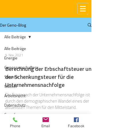
Der Geno-Blog
Alle Beiträge
Alle Beiträge
9. Nov. 2021
Energie
Genossenschaften
Berechnung der Erbschaftsteuer und
der Schenkungsteuer für die
Steuern
Unternehmensnachfolge
Wasser
Die Frage nach der Unternehmensnachfolge ist
Arbeitsrecht
durch den demographischen Wandel eines der
Datenschutz
aktuellsten Themen für den Mittelstand.
Compliance
Gas
Phone
Email
Facebook