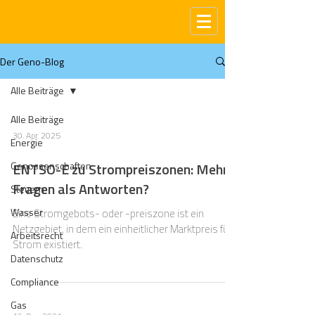
Der Geno-Blog
Alle Beiträge
Alle Beiträge
30. Apr. 2025
Energie
Genossenschaften
ENTSO-E zu Strompreiszonen: Mehr
Fragen als Antworten?
Steuern
Wasser
Eine Stromgebots- oder -preiszone ist ein
Netzgebiet, in dem ein einheitlicher Marktpreis für
Arbeitsrecht
Strom existiert.
Datenschutz
Compliance
Gas