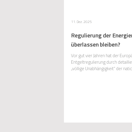
11. Dez. 2025
Regulierung der Energie
überlassen bleiben?
Vor gut vier Jahren hat der Eur
Entgeltregulierung durch detaillierte Rechtsverordnungen (u.a. ARegV, Strom-/GasNEV) unionsrechtswidrig sei. Der EuGH forderte die
„völlige Unabhängigkeit“ der nat