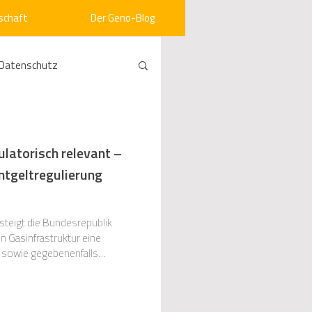
schaft
Der Geno-Blog
Datenschutz
rneuerbare Energien
latorisch relevant –
ntgeltregulierung
ht
Vergabe
steigt die Bundesrepublik
srecht
Kommunen
en Gasinfrastruktur eine
n sowie gegebenenfalls
nach
mein