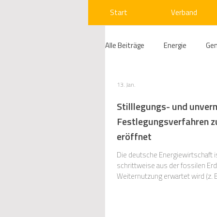
Start
Verband
Alle Beiträge
Energie
Ge
Compliance
Gas
W
13. Jan.
Stilllegungs- und unver
Festlegungsverfahren z
Beihilfenrecht
Kraftwer
eröffnet
Die deutsche Energiewirtschaft 
Regulierung
Wettbewerb
schrittweise aus der fossilen Er
Weiternutzung erwartet wird (z.
erforderlichen Rückbau entsteh
Telekommunikation
Ges