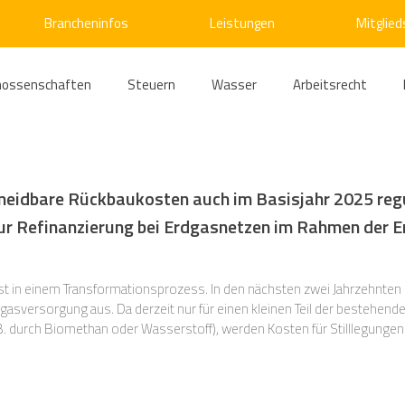
Brancheninfos
Leistungen
Mitglied
nossenschaften
Steuern
Wasser
Arbeitsrecht
ärme
Emissionshandel
Digitalisierung
Strom
E
meidbare Rückbaukosten auch im Basisjahr 2025 regu
ur Refinanzierung bei Erdgasnetzen im Rahmen der E
ke
Kälte
Verkehr
Entsorgung/Abfall
Umweltrec
ist in einem Transformationsprozess. In den nächsten zwei Jahrzehnten 
s- und Kartellrecht
Europarecht
Wirtschafts- und Handel
dgasversorgung aus. Da derzeit nur für einen kleinen Teil der bestehend
 B. durch Biomethan oder Wasserstoff), werden Kosten für Stilllegunge
en. Die Frage etwaiger Duldungspflichten von Grundstückseigentümer 
ellschaftsrecht
E-Mobilität
Verwaltungsrecht
Allge