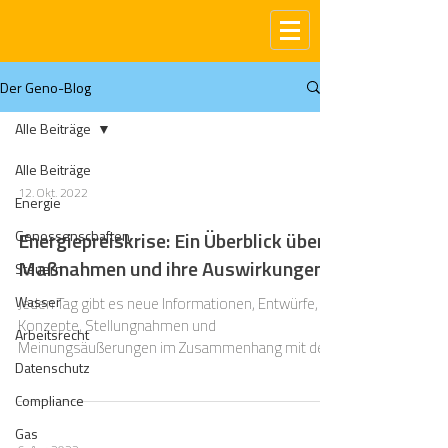
Der Geno-Blog
Alle Beiträge
Alle Beiträge
12. Okt. 2022
Energie
Genossenschaften
Energiepreiskrise: Ein Überblick über
Maßnahmen und ihre Auswirkungen
Steuern
Wasser
Jeden Tag gibt es neue Informationen, Entwürfe,
Konzepte, Stellungnahmen und
Arbeitsrecht
Meinungsäußerungen im Zusammenhang mit den
Datenschutz
hohen Energiepreisen
Compliance
Gas