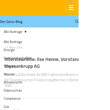
Der Geno-Blog
Alle Beiträge
Alle Beiträge
13. März 2024
Energie
Genossenschaften
Interviewreihe: Ilse Henne, Vorstand,
thyssenkrupp AG
Steuern
Wasser
Am 24.4.2024 findet die BBH-Jahreskonferenz in
der Französischen Friedrichstadtkirche in Berlin
Arbeitsrecht
statt.
Datenschutz
Compliance
Gas