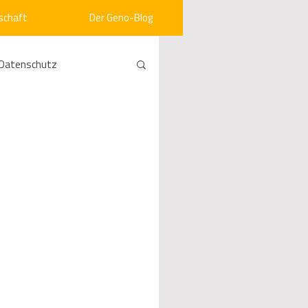
schaft
Der Geno-Blog
Datenschutz
rneuerbare Energien
ht
Vergabe
srecht
Kommunen
mein