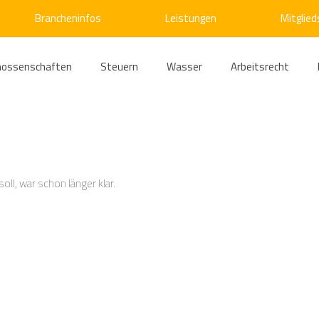
Brancheninfos
Leistungen
Mitglied
nossenschaften
Steuern
Wasser
Arbeitsrecht
ärme
Emissionshandel
Digitalisierung
Strom
E
ke
Kälte
Verkehr
Entsorgung/Abfall
Umweltrec
ll, war schon länger klar.
s- und Kartellrecht
Europarecht
Wirtschafts- und Handel
ellschaftsrecht
E-Mobilität
Verwaltungsrecht
Allge