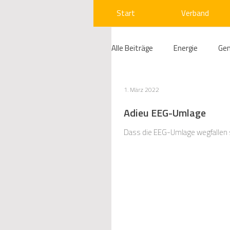
Start
Verband
Alle Beiträge
Energie
Ge
Compliance
Gas
W
1. März 2022
Adieu EEG-Umlage
Beihilfenrecht
Kraftwer
Dass die EEG-Umlage wegfallen so
Regulierung
Wettbewerb
Telekommunikation
Ges