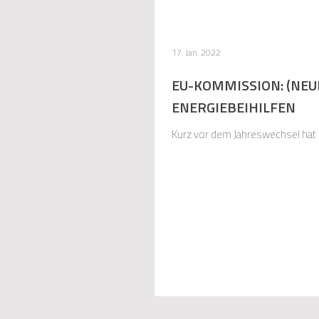
17. Jan. 2022
EU-KOMMISSION: (NEU
ENERGIEBEIHILFEN
Kurz vor dem Jahreswechsel hat d