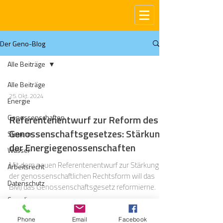
Der Geno-Blog
Alle Beiträge
Alle Beiträge
25. Okt. 2024
Energie
Genossenschaften
Referentenentwurf zur Reform des
Genossenschaftsgesetzes: Stärkung
Steuern
der Energiegenossenschaften
Wasser
Mit dem neuen Referentenentwurf zur Stärkung
Arbeitsrecht
der genossenschaftlichen Rechtsform will das
Datenschutz
BMJ das Genossenschaftsgesetz reformierne.
Compliance
Gas
Phone
Email
Facebook