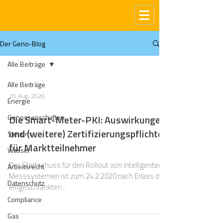
Der Geno-Blog
Alle Beiträge
Alle Beiträge
20. Aug. 2020
Energie
Genossenschaften
Die Smart-Meter-PKI: Auswirkungen
und (weitere) Zertifizierungspflichten
Steuern
für Marktteilnehmer
Wasser
Der Startschuss für den Rollout von intelligenten
Arbeitsrecht
Messsystemen ist zum 24.2.2020 nach Erlass der
Datenschutz
eingeschränkten...
Compliance
Gas