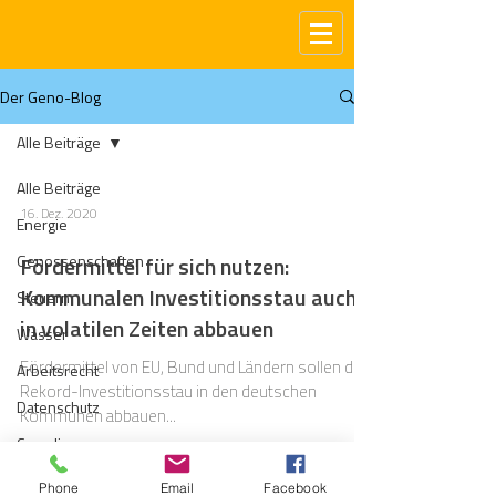
Der Geno-Blog
Alle Beiträge
Alle Beiträge
16. Dez. 2020
Energie
Genossenschaften
Fördermittel für sich nutzen:
Kommunalen Investitionsstau auch
Steuern
in volatilen Zeiten abbauen
Wasser
Fördermittel von EU, Bund und Ländern sollen den
Arbeitsrecht
Rekord-Investitionsstau in den deutschen
Datenschutz
Kommunen abbauen...
Compliance
Gas
Phone
Email
Facebook