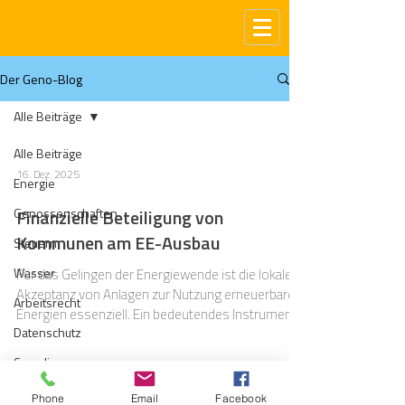
Der Geno-Blog
Alle Beiträge
Alle Beiträge
16. Dez. 2025
Energie
Genossenschaften
Finanzielle Beteiligung von
Kommunen am EE-Ausbau
Steuern
Wasser
Für das Gelingen der Energiewende ist die lokale
Akzeptanz von Anlagen zur Nutzung erneuerbarer
Arbeitsrecht
Energien essenziell. Ein bedeutendes Instrument
Datenschutz
stellen dabei die Landesbeteiligungsgesetze dar.
Diese verpflichten Betreiber bestimmter
Compliance
Erneuerbare-Energien-Anlagen, Gemeinden und
Gas
Bürgerinnen sowie Bürger finanziell an der
Phone
Email
Facebook