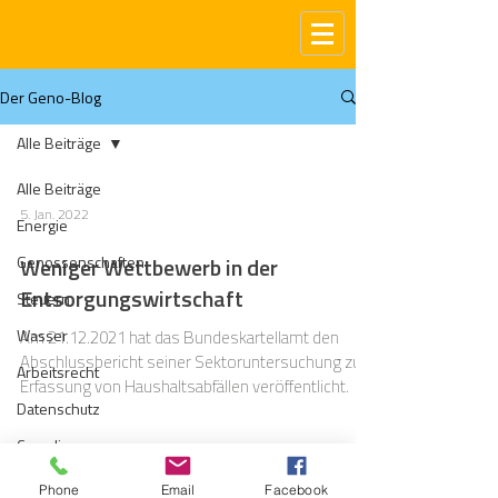
Der Geno-Blog
Alle Beiträge
Alle Beiträge
5. Jan. 2022
Energie
Genossenschaften
Weniger Wettbewerb in der
Entsorgungswirtschaft
Steuern
Wasser
Am 21.12.2021 hat das Bundeskartellamt den
Abschlussbericht seiner Sektoruntersuchung zur
Arbeitsrecht
Erfassung von Haushaltsabfällen veröffentlicht.
Datenschutz
Compliance
Gas
Phone
Email
Facebook