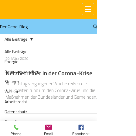
Der Geno-Blog
Alle Beiträge
Alle Beiträge
20. März 2020
Energie
Genossenschaften
Netzbetreiber in der Corona-Krise
Steuern
Seit Freitag vergangener Woche reißen die
Neuigkeiten rund um den Corona-Virus und die
Wasser
Maßnahmen der Bundesländer und Gemeinden
Arbeitsrecht
kaum mehr...
Datenschutz
Compliance
Gas
Phone
Email
Facebook