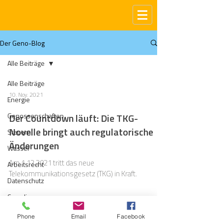
Der Geno-Blog
Alle Beiträge
Alle Beiträge
10. Nov. 2021
Energie
Genossenschaften
Der Countdown läuft: Die TKG-
Novelle bringt auch regulatorische
Steuern
Änderungen
Wasser
Am 1.12.2021 tritt das neue
Arbeitsrecht
Telekommunikationsgesetz (TKG) in Kraft.
Datenschutz
Compliance
Gas
Phone
Email
Facebook