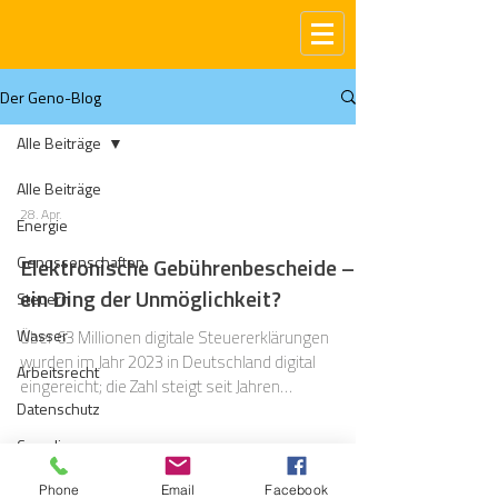
Der Geno-Blog
Alle Beiträge
Alle Beiträge
28. Apr.
Energie
Genossenschaften
Elektronische Gebührenbescheide –
ein Ding der Unmöglichkeit?
Steuern
Wasser
Über 63 Millionen digitale Steuererklärungen
wurden im Jahr 2023 in Deutschland digital
Arbeitsrecht
eingereicht; die Zahl steigt seit Jahren
Datenschutz
kontinuierlich. Geht man davon aus, dass auf jede
Steuererklärung ein Steuerbescheid folgt,
Compliance
erlassen die Finanzbehörden täglich rund 173.000
Gas
Bescheide. Und trotzdem stellen viele
Phone
Email
Facebook