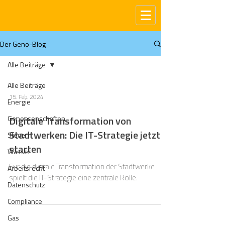
Der Geno-Blog
Alle Beiträge
Alle Beiträge
15. Feb. 2024
Energie
Genossenschaften
Digitale Transformation von
Stadtwerken: Die IT-Strategie jetzt
Steuern
starten
Wasser
Für die digitale Transformation der Stadtwerke
Arbeitsrecht
spielt die IT-Strategie eine zentrale Rolle.
Datenschutz
Compliance
Gas