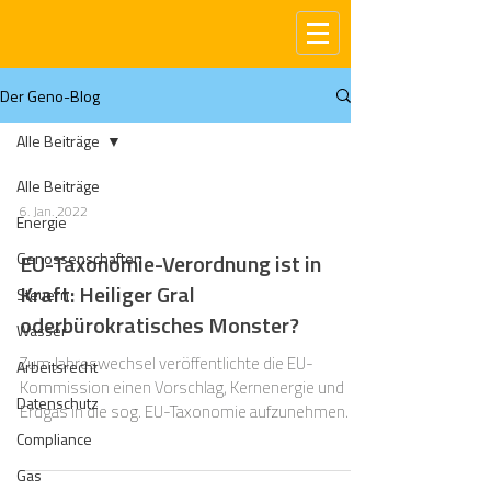
Der Geno-Blog
Alle Beiträge
Alle Beiträge
6. Jan. 2022
Energie
Genossenschaften
EU-Taxonomie-Verordnung ist in
Kraft: Heiliger Gral
Steuern
oderbürokratisches Monster?
Wasser
Zum Jahreswechsel veröffentlichte die EU-
Arbeitsrecht
Kommission einen Vorschlag, Kernenergie und
Datenschutz
Erdgas in die sog. EU-Taxonomie aufzunehmen.
Compliance
Gas