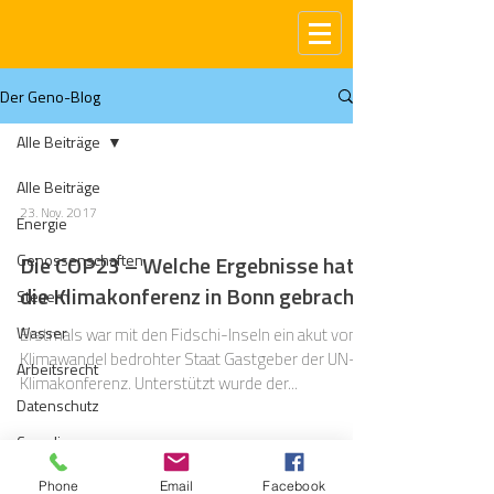
Der Geno-Blog
Alle Beiträge
Alle Beiträge
23. Nov. 2017
Energie
Genossenschaften
Die COP23 – Welche Ergebnisse hat
die Klimakonferenz in Bonn gebracht?
Steuern
Wasser
Erstmals war mit den Fidschi-Inseln ein akut vom
Klimawandel bedrohter Staat Gastgeber der UN-
Arbeitsrecht
Klimakonferenz. Unterstützt wurde der...
Datenschutz
Compliance
Gas
Phone
Email
Facebook