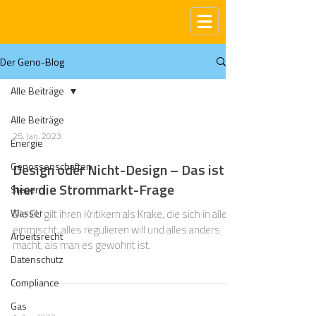
Der Geno-Blog
Alle Beiträge
Alle Beiträge
25. Jan. 2023
Energie
Genossenschaften
Design oder Nicht-Design – Das ist
hier die Strommarkt-Frage
Steuern
Wasser
Die EU gilt ihren Kritikern als Krake, die sich in alles
einmischt, alles regulieren will und alles anders
Arbeitsrecht
macht, als man es gewohnt ist.
Datenschutz
Compliance
Gas