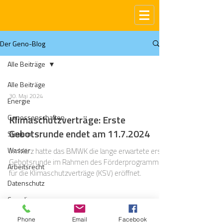
Der Geno-Blog
Alle Beiträge
Alle Beiträge
30. Mai 2024
Energie
Genossenschaften
Klimaschutzverträge: Erste
Gebotsrunde endet am 11.7.2024
Steuern
Wasser
Im März hatte das BMWK die lange erwartete erste
Gebotsrunde im Rahmen des Förderprogramms
Arbeitsrecht
für die Klimaschutzverträge (KSV) eröffnet.
Datenschutz
Compliance
Gas
Phone
Email
Facebook