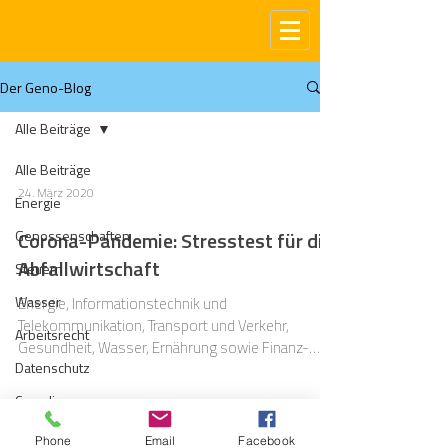
Der Geno-Blog
Alle Beiträge
Alle Beiträge
24. März 2020
Energie
Genossenschaften
Corona-Pandemie: Stresstest für die
Abfallwirtschaft
Steuern
Wasser
Energie, Informationstechnik und
Telekommunikation, Transport und Verkehr,
Arbeitsrecht
Gesundheit, Wasser, Ernährung sowie Finanz-
Datenschutz
und...
Compliance
Gas
Phone
Email
Facebook