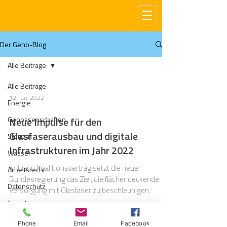
Der Geno-Blog
Alle Beiträge
Alle Beiträge
12. Jan. 2022
Energie
Genossenschaften
Neue Impulse für den
Glasfaserausbau und digitale
Steuern
Infrastrukturen im Jahr 2022
Wasser
In ihrem Koalitionsvertrag setzt die neue
Arbeitsrecht
Bundesregierung das Ziel, die flächendeckende
Datenschutz
Versorgung mit Glasfaser zu beschleunigen.
Compliance
Gas
Phone
Email
Facebook