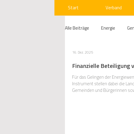
Start
Verband
Alle Beiträge
Energie
Ge
Compliance
Gas
W
16. Dez. 2025
Finanzielle Beteiligun
Beihilfenrecht
Kraftwer
Für das Gelingen der Energiewen
Instrument stellen dabei die La
Gemeinden und Bürgerinnen sowie
erheblich an Fahrt aufgenommen.
Regulierung
Wettbewerb
Telekommunikation
Ges