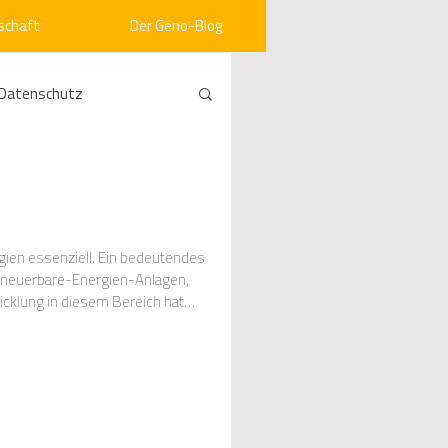
schaft
Der Geno-Blog
Datenschutz
rneuerbare Energien
ht
Vergabe
gien essenziell. Ein bedeutendes
Erneuerbare-Energien-Anlagen,
icklung in diesem Bereich hat
srecht
Kommunen
mein