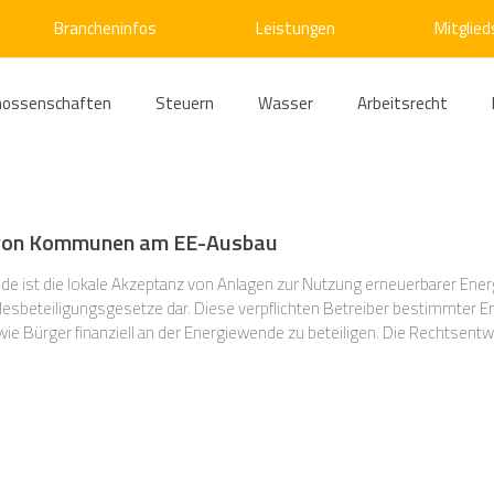
Brancheninfos
Leistungen
Mitglied
nossenschaften
Steuern
Wasser
Arbeitsrecht
ärme
Emissionshandel
Digitalisierung
Strom
E
g von Kommunen am EE-Ausbau
ke
Kälte
Verkehr
Entsorgung/Abfall
Umweltrec
de ist die lokale Akzeptanz von Anlagen zur Nutzung erneuerbarer Ener
ndesbeteiligungsgesetze dar. Diese verpflichten Betreiber bestimmter 
 Bürger finanziell an der Energiewende zu beteiligen. Die Rechtsentw
 In Brandenburg wird erstmals zum 31.4.2026 die jährliche
s- und Kartellrecht
Europarecht
Wirtschafts- und Handel
ellschaftsrecht
E-Mobilität
Verwaltungsrecht
Allge