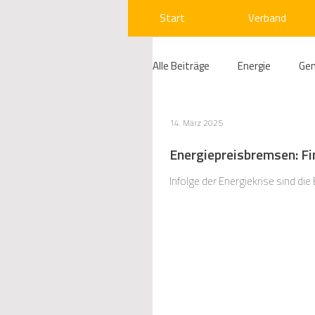
Start
Verband
Alle Beiträge
Energie
Ge
Compliance
Gas
W
14. März 2025
Energiepreisbremsen: Fi
Beihilfenrecht
Kraftwer
Infolge der Energiekrise sind di
Regulierung
Wettbewerb
Telekommunikation
Ges