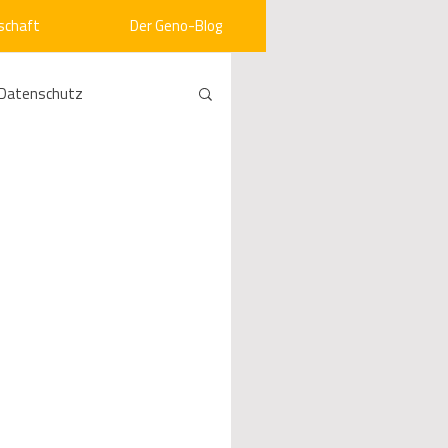
schaft
Der Geno-Blog
Datenschutz
rneuerbare Energien
ht
Vergabe
srecht
Kommunen
mein