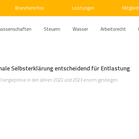
Brancheninfos
Leistungen
Mitglied
nossenschaften
Steuern
Wasser
Arbeitsrecht
ärme
Emissionshandel
Digitalisierung
Strom
E
nale Selbsterklärung entscheidend für Entlastung
ke
Kälte
Verkehr
Entsorgung/Abfall
Umweltrec
e Energiepreise in den Jahren 2022 und 2023 enorm gestiegen.
s- und Kartellrecht
Europarecht
Wirtschafts- und Handel
ellschaftsrecht
E-Mobilität
Verwaltungsrecht
Allge