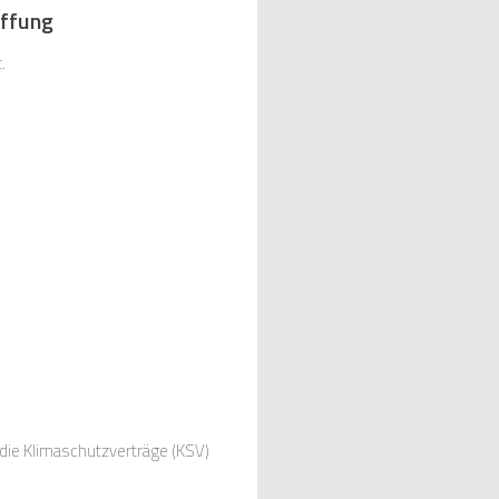
affung
.
ie Klimaschutzverträge (KSV)