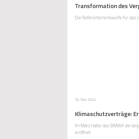
Transformation des Verg
Die Referentenentwürfe für das 
30. Mai 2024
Klimaschutzverträge: E
Im März hatte das BMWK die lan
eröffnet.