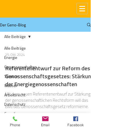
Der Geno-Blog
Alle Beiträge
Alle Beiträge
25. Okt. 2024
Energie
Genossenschaften
Referentenentwurf zur Reform des
Genossenschaftsgesetzes: Stärkung
Steuern
der Energiegenossenschaften
Wasser
Mit dem neuen Referentenentwurf zur Stärkung
Arbeitsrecht
der genossenschaftlichen Rechtsform will das
Datenschutz
BMJ das Genossenschaftsgesetz reformierne.
Compliance
Gas
Phone
Email
Facebook