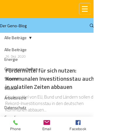
Der Geno-Blog
Alle Beiträge
Alle Beiträge
16. Dez. 2020
Energie
Genossenschaften
Fördermittel für sich nutzen:
Kommunalen Investitionsstau auch
Steuern
in volatilen Zeiten abbauen
Wasser
Fördermittel von EU, Bund und Ländern sollen den
Arbeitsrecht
Rekord-Investitionsstau in den deutschen
Datenschutz
Kommunen abbauen...
Compliance
Gas
Phone
Email
Facebook