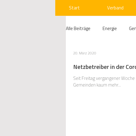
Start
Verband
Alle Beiträge
Energie
Ge
Compliance
Gas
W
20. März 2020
Netzbetreiber in der Co
Beihilfenrecht
Kraftwer
Seit Freitag vergangener Woche
Gemeinden kaum mehr...
Regulierung
Wettbewerb
Telekommunikation
Ges