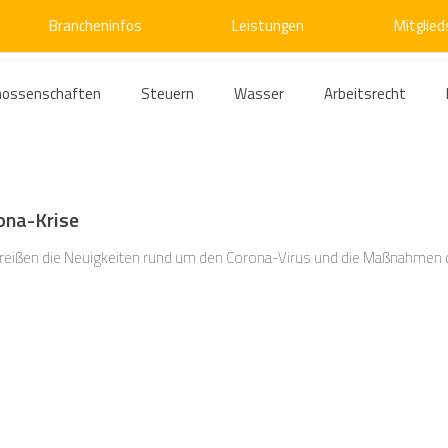
Brancheninfos
Leistungen
Mitglied
nossenschaften
Steuern
Wasser
Arbeitsrecht
ärme
Emissionshandel
Digitalisierung
Strom
E
rona-Krise
ke
Kälte
Verkehr
Entsorgung/Abfall
Umweltrec
 reißen die Neuigkeiten rund um den Corona-Virus und die Maßnahmen
s- und Kartellrecht
Europarecht
Wirtschafts- und Handel
ellschaftsrecht
E-Mobilität
Verwaltungsrecht
Allge