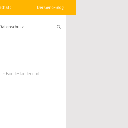
schaft
Der Geno-Blog
Datenschutz
rneuerbare Energien
ht
Vergabe
 der Bundesländer und
srecht
Kommunen
mein