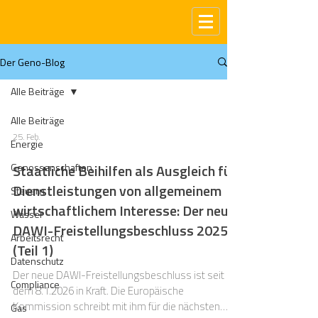
Der Geno-Blog
Alle Beiträge
Alle Beiträge
25. Feb.
Energie
Genossenschaften
Staatliche Beihilfen als Ausgleich für
Dienstleistungen von allgemeinem
Steuern
wirtschaftlichem Interesse: Der neue
Wasser
DAWI-Freistellungsbeschluss 2025
Arbeitsrecht
(Teil 1)
Datenschutz
Der neue DAWI-Freistellungsbeschluss ist seit
Compliance
dem 8.1.2026 in Kraft. Die Europäische
Kommission schreibt mit ihm für die nächsten
Gas