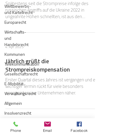
Spätestens seit die Strompreise infolge des
Wettbewerbs-
russischen Angriffs auf die Ukraine 2022 in
und Kartellrecht
ungeahnte Höhen schnellten, ist aus den
Europarecht
energiepolitischen Debatten das Schlagwort
„Industriestrompreis“ nicht mehr wegzudenken.
Wirtschafts-
und
Handelsrecht
4. Apr. 2025
Kommunen
Jährlich grüßt die
Telekommunikation
Strompreiskompensation
Gesellschaftsrecht
Erster Quartal dieses Jahres ist vergangen und ein
E-Mobilität
wichtiger Termin rückt für viele besonders
energieintensive Unternehmen näher.
Verwaltungsrecht
Allgemein
Insolvenzrecht
Handel
28. März 2022
Phone
Email
Facebook
Konzessionsrecht