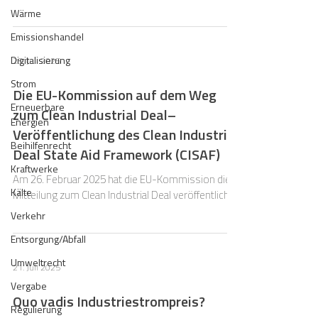
Jahre fest, in welcher Höhe staatliche Beihilfen als
Wärme
Ausgleich für welche Dienstleistungen von
allgemeinem wirtschaftlichem Interesse (DAWI)
Emissionshandel
vom Durchführungsverbot in Art. 108 Abs. 3 S. 3
Digitalisierung
25. Juli 2025
AEUV freigestellt sind und somit keiner
Genehmigung der Kommission bedürfen. Der
Strom
Die EU-Kommission auf dem Weg
Beschluss ist nicht befristet. Da der
Erneuerbare
zum Clean Industrial Deal–
vorangegangene DAWI-Freistellungsbeschl
Energien
Veröffentlichung des Clean Industrial
Beihilfenrecht
Deal State Aid Framework (CISAF)
Kraftwerke
Am 26. Februar 2025 hat die EU-Kommission die
Kälte
Mitteilung zum Clean Industrial Deal veröffentlicht
Verkehr
Entsorgung/Abfall
Umweltrecht
21. Juli 2025
Vergabe
Quo vadis Industriestrompreis?
Regulierung