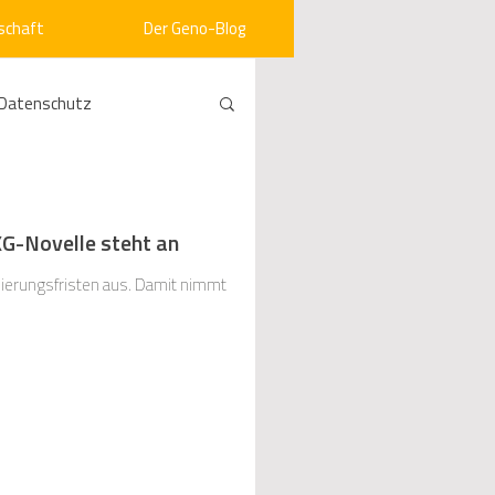
schaft
Der Geno-Blog
Datenschutz
rneuerbare Energien
G-Novelle steht an
ht
Vergabe
ierungsfristen aus. Damit nimmt
srecht
Kommunen
mein