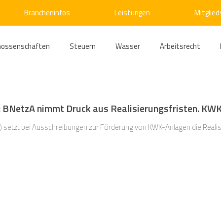
Brancheninfos
Leistungen
Mitglied
nossenschaften
Steuern
Wasser
Arbeitsrecht
ärme
Emissionshandel
Digitalisierung
Strom
E
BNetzA nimmt Druck aus Realisierungsfristen. KWK
ke
Kälte
Verkehr
Entsorgung/Abfall
Umweltrec
 setzt bei Ausschreibungen zur Förderung von KWK-Anlagen die Realis
s- und Kartellrecht
Europarecht
Wirtschafts- und Handel
ellschaftsrecht
E-Mobilität
Verwaltungsrecht
Allge