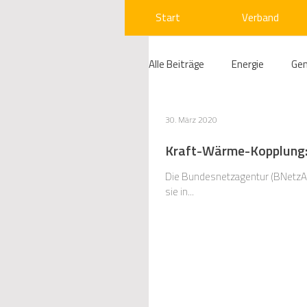
Start
Verband
Alle Beiträge
Energie
Ge
Compliance
Gas
W
30. März 2020
Kraft-Wärme-Kopplung: 
Beihilfenrecht
Kraftwer
Die Bundesnetzagentur (BNetzA)
sie in...
Regulierung
Wettbewerb
Telekommunikation
Ges