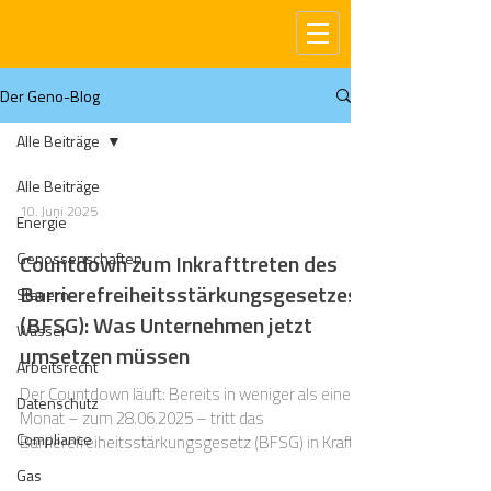
Der Geno-Blog
Alle Beiträge
Alle Beiträge
10. Juni 2025
Energie
Genossenschaften
Countdown zum Inkrafttreten des
Barrierefreiheitsstärkungsgesetzes
Steuern
(BFSG): Was Unternehmen jetzt
Wasser
umsetzen müssen
Arbeitsrecht
Der Countdown läuft: Bereits in weniger als einem
Datenschutz
Monat – zum 28.06.2025 – tritt das
Compliance
Barrierefreiheitsstärkungsgesetz (BFSG) in Kraft.
Gas