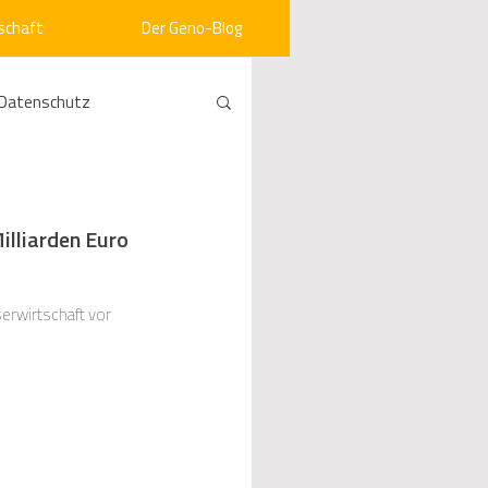
schaft
Der Geno-Blog
Datenschutz
rneuerbare Energien
illiarden Euro
ht
Vergabe
erwirtschaft vor
srecht
Kommunen
mein