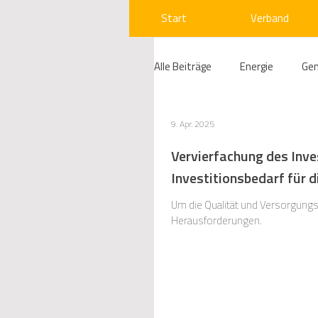
Start
Verband
Alle Beiträge
Energie
Ge
Compliance
Gas
W
9. Apr. 2025
Vervierfachung des Inve
Investitionsbedarf für 
Beihilfenrecht
Kraftwer
Um die Qualität und Versorgungss
Herausforderungen.
Regulierung
Wettbewerb
Telekommunikation
Ges