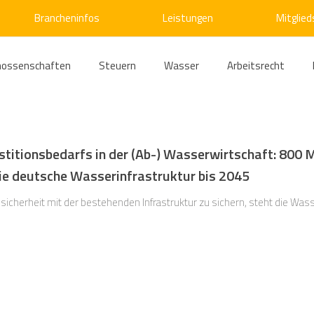
Brancheninfos
Leistungen
Mitglied
nossenschaften
Steuern
Wasser
Arbeitsrecht
ärme
Emissionshandel
Digitalisierung
Strom
E
stitionsbedarfs in der (Ab-) Wasserwirtschaft: 800 M
die deutsche Wasserinfrastruktur bis 2045
ke
Kälte
Verkehr
Entsorgung/Abfall
Umweltrec
icherheit mit der bestehenden Infrastruktur zu sichern, steht die Wass
s- und Kartellrecht
Europarecht
Wirtschafts- und Handel
ellschaftsrecht
E-Mobilität
Verwaltungsrecht
Allge