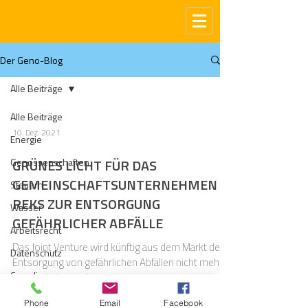
Der Geno-Blog
Alle Beiträge
Alle Beiträge
10. Dez. 2021
Energie
Genossenschaften
GRÜNES LICHT FÜR DAS
GEMEINSCHAFTSUNTERNEHMEN
Steuern
REKS ZUR ENTSORGUNG
Wasser
GEFÄHRLICHER ABFÄLLE
Arbeitsrecht
Das Joint Venture wird künftig aus dem Markt der
Datenschutz
Entsorgung von gefährlichen Abfällen nicht mehr
Compliance
wegzudenken sein.
Gas
Phone
Email
Facebook