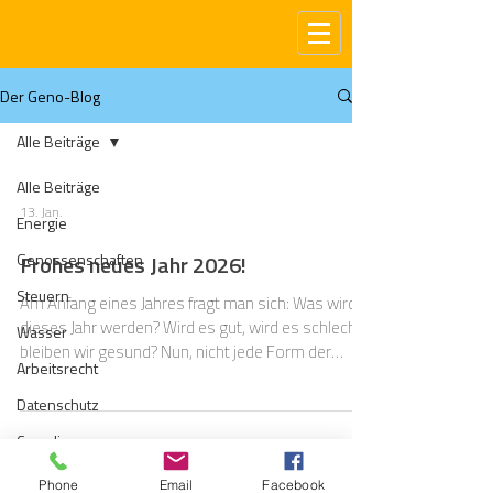
Der Geno-Blog
Alle Beiträge
Alle Beiträge
13. Jan.
Energie
Genossenschaften
Frohes neues Jahr 2026!
Steuern
Am Anfang eines Jahres fragt man sich: Was wird
dieses Jahr werden? Wird es gut, wird es schlecht,
Wasser
bleiben wir gesund? Nun, nicht jede Form der
Arbeitsrecht
Vorhersage für das nächste Jahr ist gleich
wissenschaftlich. Bleigießen rangiert da
Datenschutz
wahrscheinlich am unteren Ende. Prognosen auf
Compliance
der Basis von Fakten und wissenschaftlichen
Modellen sollten akkurater sein. Und wir als BBH-
Gas
Phone
Email
Facebook