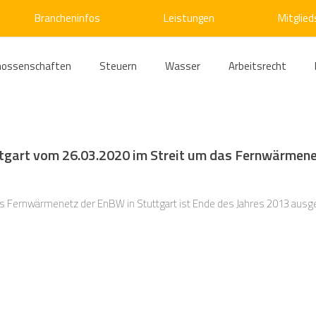
Brancheninfos
Leistungen
Mitglied
nossenschaften
Steuern
Wasser
Arbeitsrecht
ärme
Emissionshandel
Digitalisierung
Strom
E
tgart vom 26.03.2020 im Streit um das Fernwärmenetz
ke
Kälte
Verkehr
Entsorgung/Abfall
Umweltrec
 Fernwärmenetz der EnBW in Stuttgart ist Ende des Jahres 2013 ausge
s- und Kartellrecht
Europarecht
Wirtschafts- und Handel
ellschaftsrecht
E-Mobilität
Verwaltungsrecht
Allge