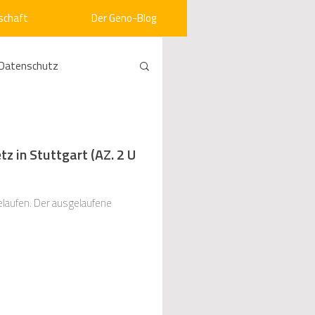
schaft
Der Geno-Blog
Datenschutz
rneuerbare Energien
 in Stuttgart (AZ. 2 U
ht
Vergabe
laufen. Der ausgelaufene
srecht
Kommunen
mein