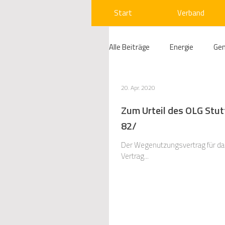
Start
Verband
Alle Beiträge
Energie
Ge
Compliance
Gas
W
20. Apr. 2020
Zum Urteil des OLG Stut
82/
Beihilfenrecht
Kraftwer
Der Wegenutzungsvertrag für das
Vertrag...
Regulierung
Wettbewerb
Telekommunikation
Ges