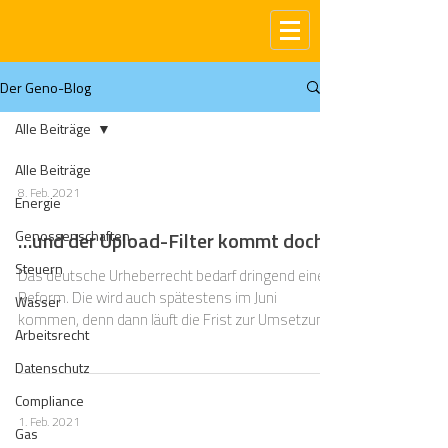
Der Geno-Blog
Alle Beiträge
Alle Beiträge
8. Feb. 2021
Energie
Genossenschaften
…und der Upload-Filter kommt doch!
Steuern
Das deutsche Urheberrecht bedarf dringend einer
Reform. Die wird auch spätestens im Juni
Wasser
kommen, denn dann läuft die Frist zur Umsetzung
Arbeitsrecht
zwe
Datenschutz
Compliance
1. Feb. 2021
Gas