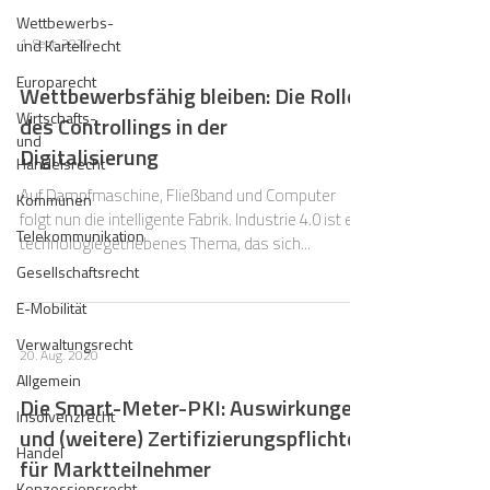
Wettbewerbs-
1. Sept. 2020
und Kartellrecht
Europarecht
Wettbewerbsfähig bleiben: Die Rolle
Wirtschafts-
des Controllings in der
und
Digitalisierung
Handelsrecht
Auf Dampfmaschine, Fließband und Computer
Kommunen
folgt nun die intelligente Fabrik. Industrie 4.0 ist ein
Telekommunikation
technologiegetriebenes Thema, das sich...
Gesellschaftsrecht
E-Mobilität
Verwaltungsrecht
20. Aug. 2020
Allgemein
Die Smart-Meter-PKI: Auswirkungen
Insolvenzrecht
und (weitere) Zertifizierungspflichten
Handel
für Marktteilnehmer
Konzessionsrecht