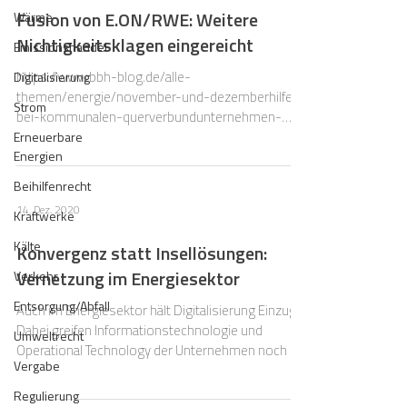
Fusion von E.ON/RWE: Weitere
Wärme
Nichtigkeitsklagen eingereicht
Emissionshandel
https://www.bbh-blog.de/alle-
Digitalisierung
themen/energie/november-und-dezemberhilfe-
Strom
bei-kommunalen-querverbundunternehmen-
verlaengerung-der-antragsfrist/
Erneuerbare
Energien
Beihilfenrecht
14. Dez. 2020
Kraftwerke
Kälte
Konvergenz statt Insellösungen:
Vernetzung im Energiesektor
Verkehr
Entsorgung/Abfall
Auch im Energiesektor hält Digitalisierung Einzug.
Dabei greifen Informationstechnologie und
Umweltrecht
Operational Technology der Unternehmen noch
Vergabe
Regulierung