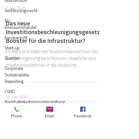
Wasserstoff
7. Aug. 2020
Verfassungsrecht
EU-
Das neue
Emissionshandel
Investitionsbeschleunigungsgesetz:
Europarecht
Booster für die Infrastruktur?
Start-up
Im März erst hatte der Koalitionsausschuss der
Quartier
Bundesregierung beschlossen, staatliche und
private Investitionen in die deutsche...
Corporate
Sustainability
Reporting
CSRD
15. Juni 2020
Nachhaltigkeitsberichterstattung
Novellierung des
Berichtspflicht
Phone
Email
Facebook
Wohnungseigentumsgesetzes: Die
Gaskrise
geplanten Änderungen im Überblick
Haftung