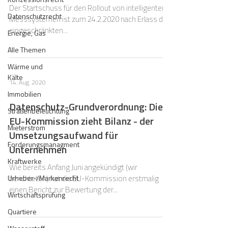
Der Startschuss für den Rollout von intelligenten
Datenschutzrecht
Messsystemen ist zum 24.2.2020 nach Erlass der
eingeschränkten...
Energie, Gas
Alle Themen
Wärme und
Kälte
14. Aug. 2020
Immobilien
Datenschutz-Grundverordnung: Die
Straßenbeleuchtung
EU-Kommission zieht Bilanz - der
Mieterstrom
Umsetzungsaufwand für
Forderungsmanagment
Unternehmen
Kraftwerke
Wie bereits Anfang Juni angekündigt (wir
Urheber-/Markenrecht
berichteten) hat die EU-Kommission erstmalig
einen Bericht zur Bewertung der...
Wirtschaftsprüfung
Quartiere