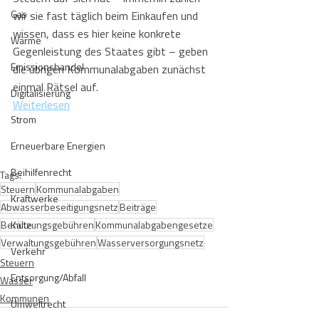
Gas
wir sie fast täglich beim Einkaufen und 
wissen, dass es hier keine konkrete 
Wärme
Gegenleistung des Staates gibt – geben 
Emissionshandel
die übrigen Kommunalabgaben zunächst 
einmal Rätsel auf.
Digitalisierung
Weiterlesen
Strom
Erneuerbare Energien
Beihilfenrecht
Tags:
Steuern
Kommunalabgaben
Kraftwerke
Abwasserbeseitigungsnetz
Beiträge
Benutzungsgebühren
Kälte
Kommunalabgabengesetze
Verwaltungsgebühren
Wasserversorgungsnetz
Verkehr
Steuern
Entsorgung/Abfall
Wasser
Kommunen
Umweltrecht