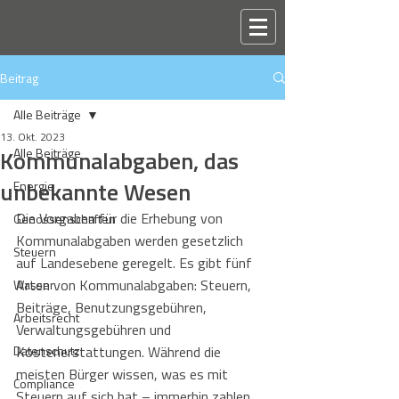
Beitrag
Alle Beiträge
13. Okt. 2023
Kommunalabgaben, das
Alle Beiträge
unbekannte Wesen
Energie
Die Vorgaben für die Erhebung von 
Genossenschaften
Kommunalabgaben werden gesetzlich 
Steuern
auf Landesebene geregelt. Es gibt fünf 
Arten von Kommunalabgaben: Steuern, 
Wasser
Beiträge, Benutzungsgebühren, 
Arbeitsrecht
Verwaltungsgebühren und 
Datenschutz
Kostenerstattungen. Während die 
meisten Bürger wissen, was es mit 
Compliance
Steuern auf sich hat – immerhin zahlen 