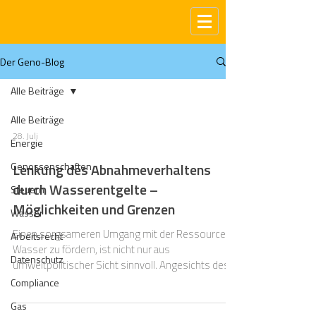
Der Geno-Blog
Alle Beiträge
Alle Beiträge
28. Juli
Energie
Genossenschaften
Lenkung des Abnahmeverhaltens
durch Wasserentgelte –
Steuern
Möglichkeiten und Grenzen
Wasser
Einen sorgsameren Umgang mit der Ressource
Arbeitsrecht
Wasser zu fördern, ist nicht nur aus
Datenschutz
umweltpolitischer Sicht sinnvoll. Angesichts des
Klimawandels sowie einhergehender Hitzewellen
Compliance
und Trockenperioden gilt es, die natürlichen
Gas
Wasserreserven zu schonen. Auch