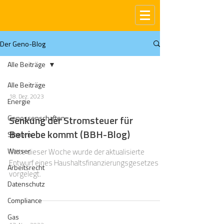
Der Geno-Blog
Alle Beiträge
Alle Beiträge
18. Dez. 2023
Energie
Genossenschaften
Senkung der Stromsteuer für
Betriebe kommt (BBH-Blog)
Steuern
Wasser
Mitte dieser Woche wurde der aktualisierte
Entwurf eines Haushaltsfinanzierungsgesetzes
Arbeitsrecht
vorgelegt.
Datenschutz
Compliance
Gas