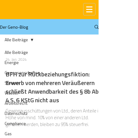
Der Geno-Blog
Alle Beiträge
Alle Beiträge
24. Jan. 2024
Energie
Genossenschaften
BFH zur Rückbeziehungsfiktion:
Erwerb von mehreren Veräußerern
Steuern
schließt Anwendbarkeit des § 8b Abs.
Wasser
4 S. 6 KStG nicht aus
Arbeitsrecht
Gewinnausschüttungen von Ltd., deren Anteile in
Datenschutz
Höhe von mind. 10% von einer anderen Ltd.
Compliance
gehalten werden, bleiben zu 95% steuerfrei.
Gas