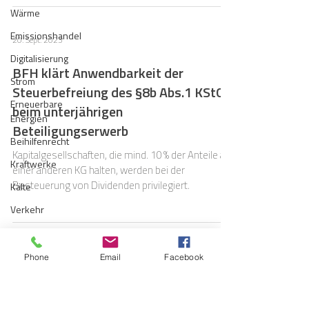
Wärme
Emissionshandel
20. Sept. 2023
Digitalisierung
BFH klärt Anwendbarkeit der
Strom
Steuerbefreiung des §8b Abs.1 KStG
Erneuerbare
beim unterjährigen
Energien
Beteiligungserwerb
Beihilfenrecht
Kapitalgesellschaften, die mind. 10 % der Anteile an
Kraftwerke
einer anderen KG halten, werden bei der
Besteuerung von Dividenden privilegiert.
Kälte
Verkehr
Entsorgung/Abfall
Umweltrecht
30. Sept. 2021
Phone
Email
Facebook
Vergabe
Steuerbefreiung für Corona-
Regulierung
Maßnahmen