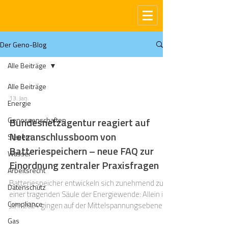
Der Geno-Blog
Alle Beiträge
Alle Beiträge
13. Jan.
Energie
Genossenschaften
Bundesnetzagentur reagiert auf
Netzanschlussboom von
Steuern
Batteriespeichern – neue FAQ zur
Wasser
Einordnung zentraler Praxisfragen
Arbeitsrecht
Batteriespeicher entwickeln sich zunehmend zu
Datenschutz
einer tragenden Säule der Energiewende: Allein im
Compliance
Jahr 2024 gingen auf der Mittelspannungsebene
9.710 Netzanschlussfragen für Batteriespeicher
Gas
bei den zuständigen Netzbetreibern ein [ SMARD |