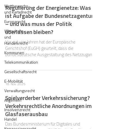
aktuellen Stand der Technik anzupassen.
Wettbewerbs-
Regulierung der Energienetze: Was
und Kartellrecht
ist Aufgabe der Bundesnetzagentur
Europarecht
– und was muss der Politik
überlassen bleiben?
Wirtschafts-
und
Vor gut vier Jahren hat der Europäische
Handelsrecht
Gerichtshof (EuGH) geurteilt, dass die
Kommunen
bundesdeutsche Ausgestaltung des Netzzugangs
und der Entgeltregulierung durch detaillierte
Telekommunikation
Rechtsverordnungen (u.a. ARegV,
Gesellschaftsrecht
Strom-/GasNEV) unionsrechtswidrig sei. Der
EuGH forderte die „völlige Unabhängigkeit“ der
E-Mobilität
18. Nov. 2025
nationalen Regulierungsbehörden ein.
Verwaltungsrecht
Spielverderber Verkehrssicherung?
Allgemein
Verkehrsrechtliche Anordnungen im
Insolvenzrecht
Glasfaserausbau
Handel
Das Bundesministerium für Digitales und
Konzessionsrecht