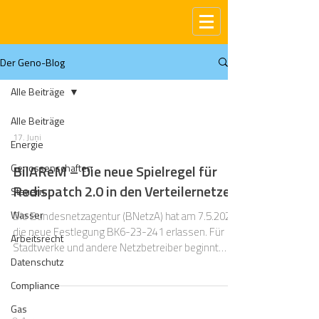
Der Geno-Blog
Alle Beiträge
Alle Beiträge
17. Juni
Energie
Genossenschaften
BilAReM – Die neue Spielregel für
Redispatch 2.0 in den Verteilernetzen
Steuern
Wasser
Die Bundesnetzagentur (BNetzA) hat am 7.5.2026
die neue Festlegung BK6-23-241 erlassen. Für
Arbeitsrecht
Stadtwerke und andere Netzbetreiber beginnt
Datenschutz
damit die nächste Umsetzungsphase im
Redispatch 2.0. Nach längerer Vorbereitung, zwei
Compliance
Konsultationsrunden und einer
Gas
Gesetzesänderung Ende 2025 steht nun fest: Die