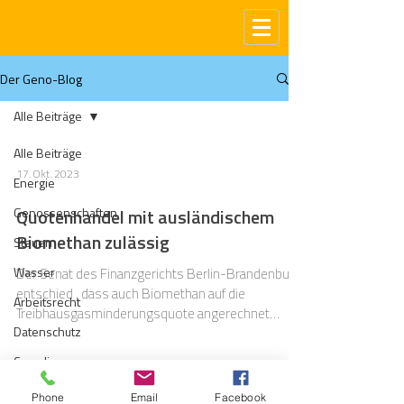
Der Geno-Blog
Alle Beiträge
Alle Beiträge
17. Okt. 2023
Energie
Genossenschaften
Quotenhandel mit ausländischem
Biomethan zulässig
Steuern
Wasser
Der Senat des Finanzgerichts Berlin-Brandenburg
entschied , dass auch Biomethan auf die
Arbeitsrecht
Treibhausgasminderungsquote angerechnet
Datenschutz
werden kann.
Compliance
Gas
Phone
Email
Facebook