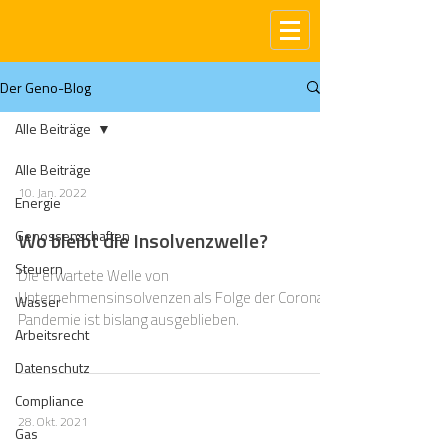
Der Geno-Blog
Alle Beiträge
Alle Beiträge
10. Jan. 2022
Energie
Genossenschaften
Wo bleibt die Insolvenzwelle?
Steuern
Die erwartete Welle von
Unternehmensinsolvenzen als Folge der Corona-
Wasser
Pandemie ist bislang ausgeblieben.
Arbeitsrecht
Datenschutz
Compliance
28. Okt. 2021
Gas