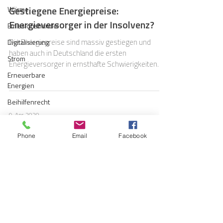
Gestiegene Energiepreise:
Wärme
Energieversorger in der Insolvenz?
Emissionshandel
Die Energiepreise sind massiv gestiegen und
Digitalisierung
haben auch in Deutschland die ersten
Strom
Energieversorger in ernsthafte Schwierigkeiten
gebracht.
Erneuerbare
Energien
Beihilfenrecht
9. Apr. 2020
Kraftwerke
Kälte
Auswirkungen des Covid-19-
Phone
Email
Facebook
Gesetzes auf das Insolvenzrecht
Verkehr
Entsorgung/Abfall
Das Covid-19-Gesetz vom 27.3.2020 bringt
zahlreiche Änderungen (wir berichteten) im
Umweltrecht
Insolvenzrecht mit sich. Die Neuregelungen
Vergabe
sollen...
Regulierung