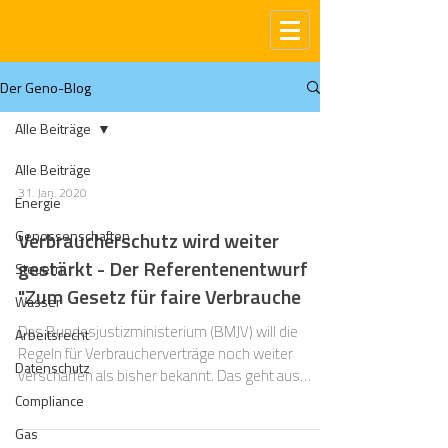
Der Geno-Blog
Alle Beiträge
Alle Beiträge
31. Jan. 2020
Energie
Genossenschaften
Verbraucherschutz wird weiter
gestärkt - Der Referentenentwurf
Steuern
"Zum Gesetz für faire Verbrauche
Wasser
Das Bundesjustizministerium (BMJV) will die
Arbeitsrecht
Regeln für Verbraucherverträge noch weiter
Datenschutz
verschärfen als bisher bekannt. Das geht aus
dem...
Compliance
Gas