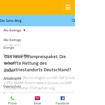
Der Geno-Blog
Alle Beiträge
Alle Beiträge
17. Nov. 2023
Energie
Genossenschaften
Das neue Strompreispaket: Die
erhoffte Rettung des
Steuern
Industriestandorts Deutschland?
Wasser
Vergangene Woche einigten sich BK Olaf Scholz
Arbeitsrecht
(SPD), BMWK Robert Habeck (Grüne) und BMF
Datenschutz
Christian Lindner (FDP) auf ein sog.
Strompreispaket
Compliance
Gas
Phone
Email
Facebook