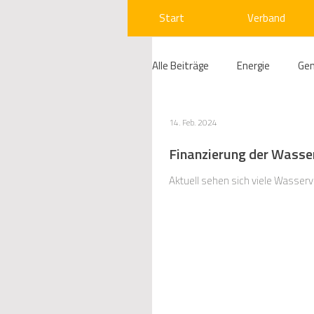
Start
Verband
Alle Beiträge
Energie
Ge
Compliance
Gas
W
14. Feb. 2024
Finanzierung der Wasser
Beihilfenrecht
Kraftwer
Aktuell sehen sich viele Wasser
Regulierung
Wettbewerb
Telekommunikation
Ges