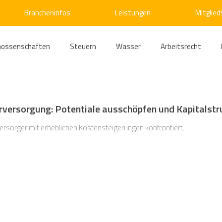
Brancheninfos
Leistungen
Mitglied
nossenschaften
Steuern
Wasser
Arbeitsrecht
ärme
Emissionshandel
Digitalisierung
Strom
E
versorgung: Potentiale ausschöpfen und Kapitalstru
ke
Kälte
Verkehr
Entsorgung/Abfall
Umweltrec
versorger mit erheblichen Kostensteigerungen konfrontiert.
s- und Kartellrecht
Europarecht
Wirtschafts- und Handel
ellschaftsrecht
E-Mobilität
Verwaltungsrecht
Allge