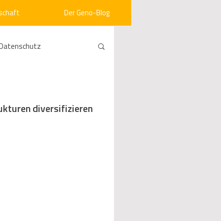
schaft
Der Geno-Blog
Datenschutz
rneuerbare Energien
kturen diversifizieren
ht
Vergabe
srecht
Kommunen
mein