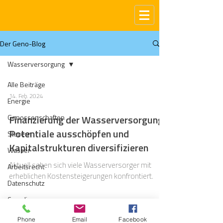
Der Geno-Blog
Wasserversorgung
Alle Beiträge
14. Feb. 2024
Energie
Genossenschaften
Finanzierung der Wasserversorgung:
Potentiale ausschöpfen und
Steuern
Kapitalstrukturen diversifizieren
Wasser
Aktuell sehen sich viele Wasserversorger mit
Arbeitsrecht
erheblichen Kostensteigerungen konfrontiert.
Datenschutz
Compliance
Gas
Phone
Email
Facebook