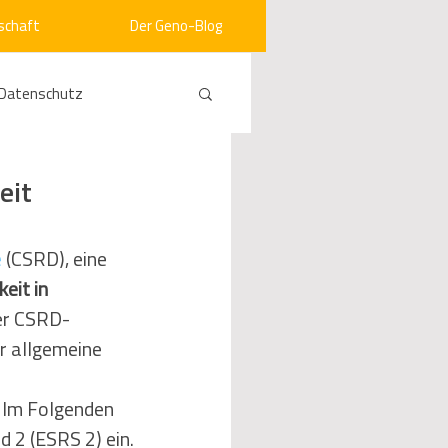
schaft
Der Geno-Blog
Datenschutz
rneuerbare Energien
eit
ht
Vergabe
e
 (CSRD), eine  
eit in 
der CSRD-
srecht
Kommunen
r allgemeine 
. Im Folgenden 
mein
 2 (ESRS 2) ein. 