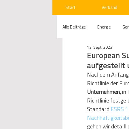
Start
Verband
Alle Beiträge
Energie
Ge
13. Sept. 2023
Compliance
Gas
W
European Su
aufgestellt 
Beihilfenrecht
Kraftwer
Nachdem Anfang 
Richtlinie der Eu
Unternehmen, 
in
Regulierung
Wettbewerb
Richtlinie festge
Standard 
ESRS 1
Nachhaltigkeitsb
Telekommunikation
Ges
gehen wir detaill