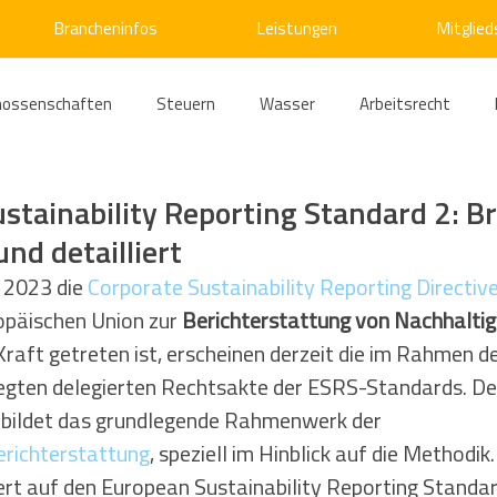
Brancheninfos
Leistungen
Mitglied
nossenschaften
Steuern
Wasser
Arbeitsrecht
ärme
Emissionshandel
Digitalisierung
Strom
E
stainability Reporting Standard 2: Br
und detailliert
ke
Kälte
Verkehr
Entsorgung/Abfall
Umweltrec
2023 die 
Corporate Sustainability Reporting Directiv
ropäischen Union zur 
Berichterstattung von Nachhaltigk
 Kraft getreten ist, erscheinen derzeit die im Rahmen 
s- und Kartellrecht
Europarecht
Wirtschafts- und Handel
legten delegierten Rechtsakte der ESRS-Standards. De
 bildet das grundlegende Rahmenwerk der 
erichterstattung
, speziell im Hinblick auf die Methodik
ellschaftsrecht
E-Mobilität
Verwaltungsrecht
Allge
iert auf den European Sustainability Reporting Standard