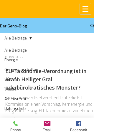
Der Geno-Blog
Alle Beiträge
Alle Beiträge
6. Jan. 2022
Energie
Genossenschaften
EU-Taxonomie-Verordnung ist in
Kraft: Heiliger Gral
Steuern
oderbürokratisches Monster?
Wasser
Zum Jahreswechsel veröffentlichte die EU-
Arbeitsrecht
Kommission einen Vorschlag, Kernenergie und
Datenschutz
Erdgas in die sog. EU-Taxonomie aufzunehmen.
Compliance
Gas
Phone
Email
Facebook