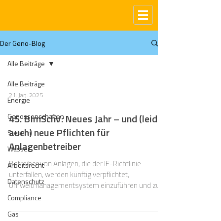
Der Geno-Blog
Alle Beiträge
Alle Beiträge
21. Jan. 2025
Energie
Genossenschaften
45. BImSchV: Neues Jahr – und (leider
auch) neue Pflichten für
Steuern
Anlagenbetreiber
Wasser
Betreiber von Anlagen, die der IE-Richtlinie
Arbeitsrecht
unterfallen, werden künftig verpflichtet,
Datenschutz
Umweltmanagementsystem einzuführen und zu
betreiben.
Compliance
Gas